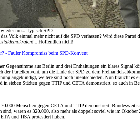
l wieder um... Typisch SPD
h das Volk einmal mehr nicht auf die SPD verlassen? Wird diese Partei 
ozialdemokraten!
... Hoffentlich nicht!
ter? - Fauler Kompromiss beim SPD-Konvent
ner Gegenstimme aus Berlin und drei Enthaltungen ein klares Signal k
sich der Parteikonvent, um die Linie der SPD zu dem Freihandelsabkom
nung angekündigt, weitere sind noch unentschieden. Nun braucht es ei
 in sieben Städten gegen TTIP und CETA demonstriert, so auch in Ber
in 70.000 Menschen gegen CETA und TTIP demonstriert. Bundesweit si
n sind, waren es 320.000, also mehr als doppelt soviel wie im Oktober 
CETA und TiSA protestiert haben.