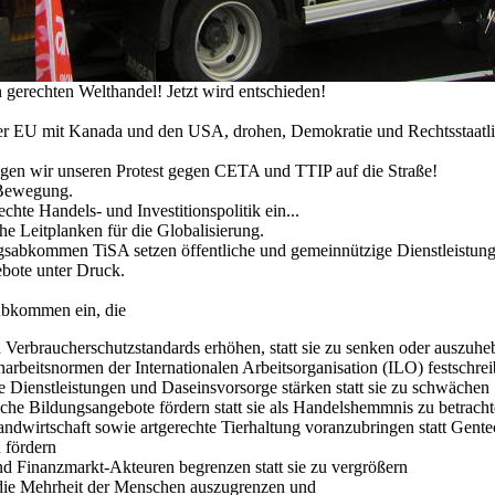
gerechten Welthandel! Jetzt wird entschieden!
EU mit Kanada und den USA, drohen, Demokratie und Rechtsstaatlic
agen wir unseren Protest gegen CETA und TTIP auf die Straße!
n Bewegung.
echte Handels- und Investitionspolitik ein...
e Leitplanken für die Globalisierung.
sabkommen TiSA setzen öffentliche und gemeinnützige Dienstleistung
ebote unter Druck.
 Abkommen ein, die
 Verbraucherschutzstandards erhöhen, statt sie zu senken oder auszuhe
arbeitsnormen der Internationalen Arbeitsorganisation (ILO) festschrei
e Dienstleistungen und Daseinsvorsorge stärken statt sie zu schwächen
tliche Bildungsangebote fördern statt sie als Handelshemmnis zu betrach
andwirtschaft sowie artgerechte Tierhaltung voranzubringen statt Gent
u fördern
 Finanzmarkt-Akteuren begrenzen statt sie zu vergrößern
tt die Mehrheit der Menschen auszugrenzen und