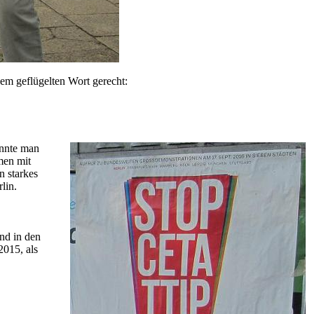
dem geflügelten Wort gerecht:
önnte man
men mit
n starkes
lin.
nd in den
2015, als