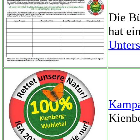
Die Bü
hat ei
Unters
Kampa
Kienb