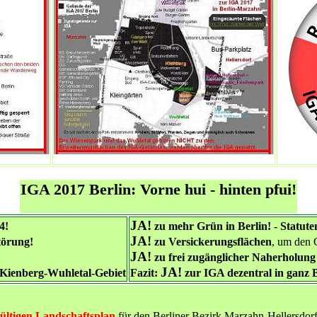
IGA 2017 Berlin: Vorne hui - hinten pfui!
JA!
4!
zu mehr Grün in Berlin! - Statute
JA!
törung!
zu Versickerungsflächen
, um den 
JA!
zu frei zugänglicher Naherholun
JA!
ienberg-Wuhletal-Gebiet
Fazit:
zur IGA dezentral in ganz B
ültigen Landschaftsplan
für den Berliner Bezirk Marzahn-Hellersdorf