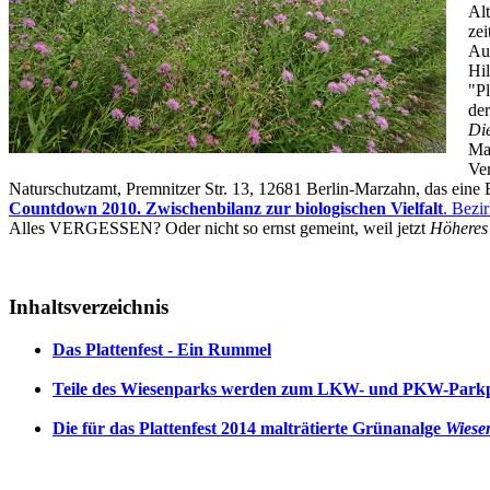
Alt
zei
Auc
Hil
"Pl
der
Di
Mar
Ver
Naturschutzamt, Premnitzer Str. 13, 12681 Berlin-Marzahn, das eine 
Countdown 2010. Zwischenbilanz zur biologischen Vielfalt
. Bezi
Alles VERGESSEN? Oder nicht so ernst gemeint, weil jetzt
Höheres
Inhaltsverzeichnis
Das Plattenfest - Ein Rummel
Teile des Wiesenparks werden zum LKW- und PKW-Parkp
Die für das Plattenfest 2014 malträtierte Grünanalge
Wiese