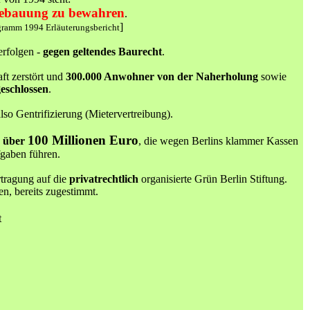
r Bebauung zu bewahren
.
]
gramm 1994 Erläuterungsbericht
erfolgen -
gegen geltendes Baurecht
.
t zerstört und
300.000 Anwohner von der Naherholung
sowie
eschlossen
.
o Gentrifizierung (Mietervertreibung).
100 Millionen Euro
r über
, die wegen Berlins klammer Kassen
fgaben führen.
tragung auf die
privatrechtlich
organisierte Grün Berlin Stiftung.
n, bereits zugestimmt.
t