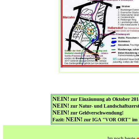
NEIN!
zur Einzäunung ab Oktober 201
NEIN!
zur Natur- und Landschaftszers
NEIN!
zur Geldverschwendung!
NEIN!
Fazit:
zur IGA "VOR ORT" im K
Im noch heute
g