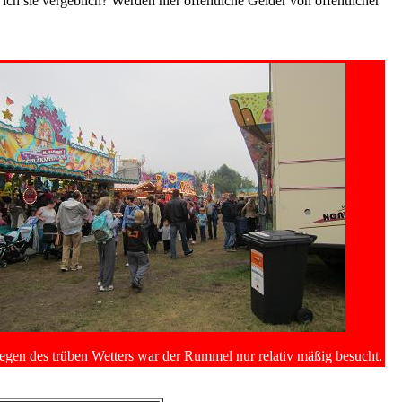
ich sie vergeblich? Werden hier öffentliche Gelder von öffentlicher
gen des trüben Wetters war der Rummel nur relativ mäßig besucht.