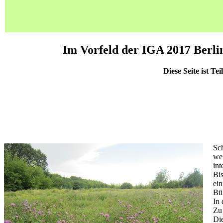
Im Vorfeld der IGA 2017 Berli
Diese Seite ist Tei
Sc
wei
int
Bis
ein
Büh
In 
Zu 
Die