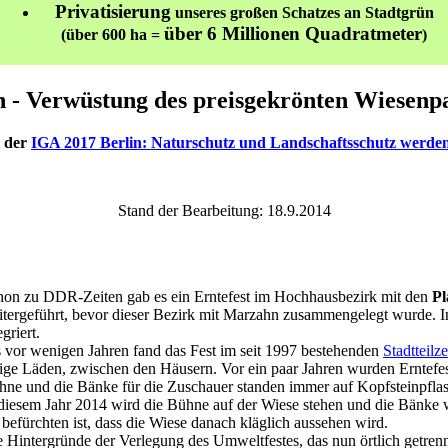
Privatisierung
unseres großen Schatzes an Stadtgrün
über 6 Millionen Quadratmeter
(über 600 ha =
)
n - Verwüstung des preisgekrönten Wiesenpa
l der
IGA 2017 Berlin: Naturschutz und Landschaftsschutz werden
Stand der Bearbeitung: 18.9.2014
hon zu DDR-Zeiten gab es ein Erntefest im Hochhausbezirk mit den
Pl
tergeführt, bevor dieser Bezirk mit Marzahn zusammengelegt wurde. I
egriert.
 vor wenigen Jahren fand das Fest im seit 1997 bestehenden
Stadtteilz
ige Läden, zwischen den Häusern. Vor ein paar Jahren wurden Erntefe
ne und die Bänke für die Zuschauer standen immer auf Kopfsteinpflas
diesem Jahr 2014 wird die Bühne auf der Wiese stehen und die Bänke 
befürchten ist, dass die Wiese danach kläglich aussehen wird.
 Hintergründe der Verlegung des Umweltfestes, das nun örtlich getrenn