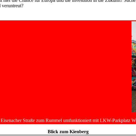
t hier die Chance für Europa und die Investition in die Zukunft? Suche 
 veruntreut?
 Eisenacher Straße zum Rummel umfunktioniert mit LKW-Parkplatz
We
Blick zum Kienberg