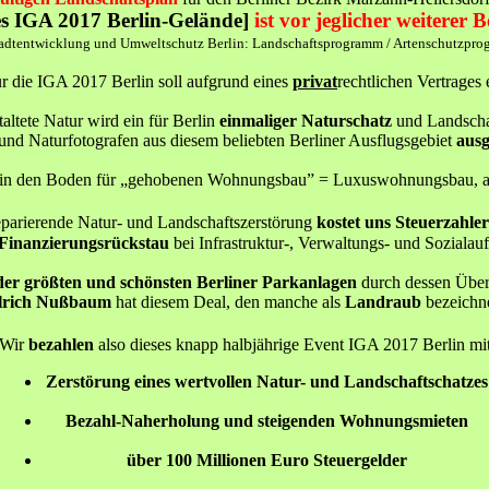
es IGA 2017 Berlin-Gelände]
ist vor jeglicher weitere
Stadtentwicklung und Umweltschutz Berlin: Landschaftsprogramm / Artenschutzpro
 die IGA 2017 Berlin soll aufgrund eines
privat
rechtlichen Vertrages 
taltete Natur wird ein für Berlin
einmaliger Naturschatz
und Landschaf
und Naturfotografen aus diesem beliebten Berliner Ausflugsgebiet
ausg
rlin den Boden für „gehobenen Wohnungsbau” = Luxuswohnungsbau, als
parierende Natur- und Landschaftszerstörung
kostet uns Steuerzahle
Finanzierungsrückstau
bei Infrastruktur-, Verwaltungs- und Sozialau
er größten und schönsten Berliner Parkanlagen
durch dessen Über
Ulrich Nußbaum
hat diesem Deal, den manche als
Landraub
bezeichne
Wir
bezahlen
also dieses knapp halbjährige Event IGA 2017 Berlin mi
Zerstörung eines wertvollen Natur- und Landschaftschatzes
Bezahl-Naherholung und steigenden Wohnungsmieten
über 100 Millionen Euro Steuergelder