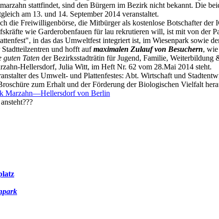
marzahn stattfindet, sind den Bürgern im Bezirk nicht bekannt. Die be
tgleich am 13. und 14. September 2014 veranstaltet.
h die Freiwilligenbörse, die Mitbürger als kostenlose Botschafter der
fskräfte wie Garderobenfauen für lau rekrutieren will, ist mit von der P
attenfest", in das das Umweltfest integriert ist, im Wiesenpark sowie d
 Stadtteilzentren und hofft auf
maximalen Zulauf von Besuchern
, wie
e guten Taten
der Bezirksstadträtin für Jugend, Familie, Weiterbildung 
zahn-Hellersdorf, Julia Witt, im Heft Nr. 62 vom 28.Mai 2014 steht.
anstalter des Umwelt- und Plattenfestes: Abt. Wirtschaft und Stadten
Broschüre zum Erhalt und der Förderung der Biologischen Vielfalt her
rk Marzahn—Hellersdorf von Berlin
ansteht???
latz
npark