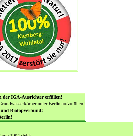
n der IGA-Ausrichter erfüllen!
Grundwasserkörper unter Berlin aufzufüllen!
g und Biotopverbund!
erlin!
 von 1994 steht: