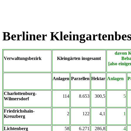
Berliner Kleingartenbes
davon K
Verwaltungsbezirk
Kleingärten insgesamt
Beba
[also einig
Anlagen
Parzellen
Hektar
Anlagen
P
Charlottenburg-
114
8.653
300,5
5
Wilmersdorf
Friedrichshain-
2
122
4,1
1
Kreuzberg
Lichtenberg
58
6.271
286,8
4