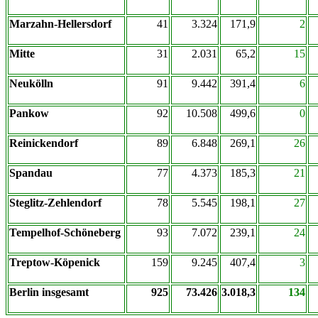
Marzahn-Hellersdorf
41
3.324
171,9
2
Mitte
31
2.031
65,2
15
Neukölln
91
9.442
391,4
6
Pankow
92
10.508
499,6
0
Reinickendorf
89
6.848
269,1
26
Spandau
77
4.373
185,3
21
Steglitz-Zehlendorf
78
5.545
198,1
27
Tempelhof-Schöneberg
93
7.072
239,1
24
Treptow-Köpenick
159
9.245
407,4
3
Berlin insgesamt
925
73.426
3.018,3
134