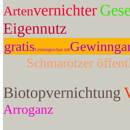
vernichter
Gese
Arten
Eigennutz
gratis
Gewinngar
Leistungsschau mit
Schmarotzer öffent
Biotopvernichtung
Arroganz