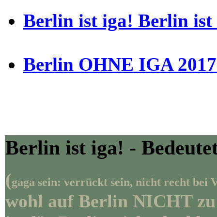
Berlin ist iga! Berlin is
Berlin OHNE IGA 2017!
Berlin ist iga! - Bedeut
(
gaga sein: verrückt sein, nicht recht bei
wohl auf Berlin NICHT zu! 