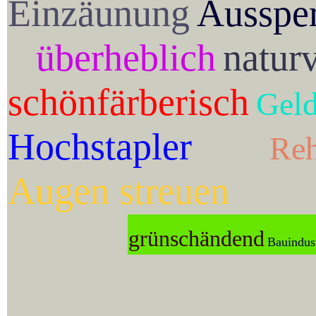
Einzäunung
Ausspe
überheblich
natur
schönfärberisch
Geld
Hochstapler
Reh
Augen streuen
grünschändend
Bauindust