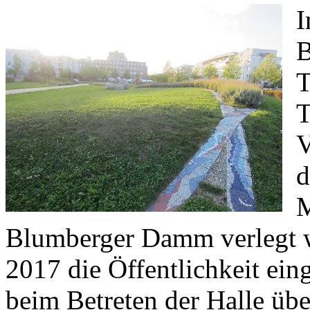
I
B
T
T
V
d
M
Blumberger Damm verlegt 
2017 die Öffentlichkeit eing
beim Betreten der Halle übe